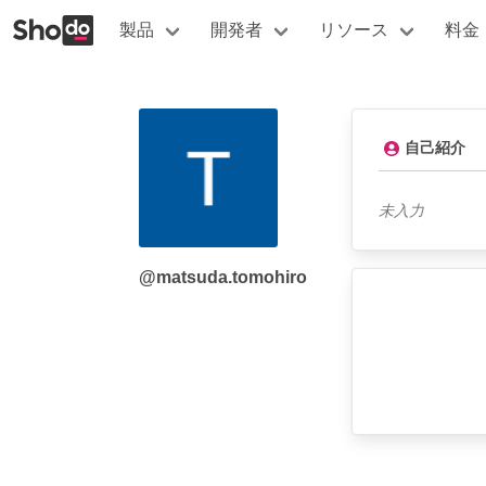
製品
開発者
リソース
料金
自己紹介
未入力
@matsuda.tomohiro