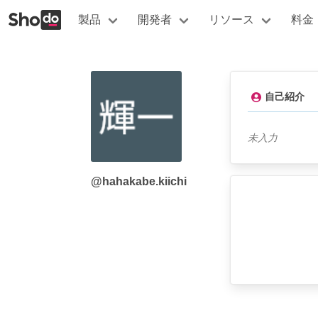
製品
開発者
リソース
料金
自己紹介
未入力
@hahakabe.kiichi