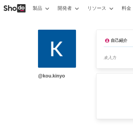
製品
開発者
リソース
料金
自己紹介
未入力
@kou.kinyo